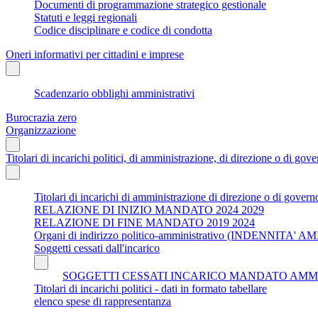
Documenti di programmazione strategico gestionale
Statuti e leggi regionali
Codice disciplinare e codice di condotta
Oneri informativi per cittadini e imprese
Scadenzario obblighi amministrativi
Burocrazia zero
Organizzazione
Titolari di incarichi politici, di amministrazione, di direzione o di gov
Titolari di incarichi di amministrazione di direzione o di govern
RELAZIONE DI INIZIO MANDATO 2024 2029
RELAZIONE DI FINE MANDATO 2019 2024
Organi di indirizzo politico-amministrativo (INDENNI
Soggetti cessati dall'incarico
SOGGETTI CESSATI INCARICO MANDATO AMMINISTR
Titolari di incarichi politici - dati in formato tabellare
elenco spese di rappresentanza