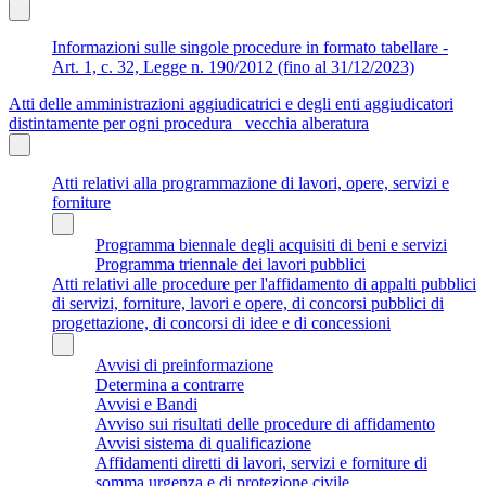
Informazioni sulle singole procedure in formato tabellare -
Art. 1, c. 32, Legge n. 190/2012 (fino al 31/12/2023)
Atti delle amministrazioni aggiudicatrici e degli enti aggiudicatori
distintamente per ogni procedura_ vecchia alberatura
Atti relativi alla programmazione di lavori, opere, servizi e
forniture
Programma biennale degli acquisiti di beni e servizi
Programma triennale dei lavori pubblici
Atti relativi alle procedure per l'affidamento di appalti pubblici
di servizi, forniture, lavori e opere, di concorsi pubblici di
progettazione, di concorsi di idee e di concessioni
Avvisi di preinformazione
Determina a contrarre
Avvisi e Bandi
Avviso sui risultati delle procedure di affidamento
Avvisi sistema di qualificazione
Affidamenti diretti di lavori, servizi e forniture di
somma urgenza e di protezione civile