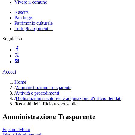
Vivere il comune
Nascita
Parcheggi
Patrimonio culturale
Tutti gli argomenti...
Seguici su
Accedi
Home
/
Amministrazione Trasparente
/
Attività e procedimenti
/
Dichiarazioni sostitutive e acquisizione d'ufficio dei dati
/
Recapiti dell'ufficio responsabile
Amministrazione Trasparente
Espandi Menu
Disposizioni generali