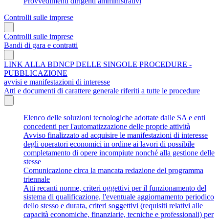
Provvedimenti dirigenti amministrativi
Controlli sulle imprese
Controlli sulle imprese
Bandi di gara e contratti
LINK ALLA BDNCP DELLE SINGOLE PROCEDURE -
PUBBLICAZIONE
avvisi e manifestazioni di interesse
Atti e documenti di carattere generale riferiti a tutte le procedure
Elenco delle soluzioni tecnologiche adottate dalle SA e enti
concedenti per l'automatizzazione delle proprie attività
Avviso finalizzato ad acquisire le manifestazioni di interesse
degli operatori economici in ordine ai lavori di possibile
completamento di opere incompiute nonché alla gestione delle
stesse
Comunicazione circa la mancata redazione del programma
triennale
Atti recanti norme, criteri oggettivi per il funzionamento del
sistema di qualificazione, l'eventuale aggiornamento periodico
dello stesso e durata, criteri soggettivi (requisiti relativi alle
capacità economiche, finanziarie, tecniche e professionali) per