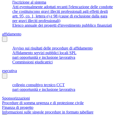
l'iscrizione al sistema
Atti eventualmente adottati recanti l'elencazione delle condotte
che costituiscono gravi illeciti professionali agli effetti degli
artt. 95, co. 1, lettera e) e 98 (cause di esclusione dalla gara
per gravi illeciti professionali)
Elenco annuale dei progetti d'investimento pubblico finanziati
affidamento
Avviso sui risultati delle procedure di affidamento
Affidamento servizi pubblici locali SPL
pari opportunità e inclusione lavorativa
Commissioni giudicatrici
esecutiva
collegio consultivo tecnico CCT
pari opportunità e inclusione lavorativa
Sponsorizzazioni
Procedure di somma urgenza e di protezione civile
Finanza di progetto
Informazioni sulle singole procedure in formato tabellare