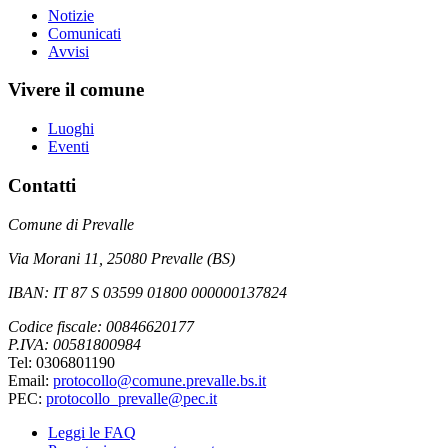
Notizie
Comunicati
Avvisi
Vivere il comune
Luoghi
Eventi
Contatti
Comune di Prevalle
Via Morani 11, 25080 Prevalle (BS)
IBAN: IT 87 S 03599 01800 000000137824
Codice fiscale: 00846620177
P.IVA: 00581800984
Tel: 0306801190
Email:
protocollo@comune.prevalle.bs.it
PEC:
protocollo_prevalle@pec.it
Leggi le FAQ