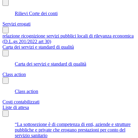
Rilievi Corte dei conti
Servizi erogati
relazione ricognizione servizi pubblici locali di rilevanza economica
(D.L.gs 201/2022 art 30)
Carta dei servizi e standard di qualità
Carta dei servizi e standard di qualità
Class action
Class action
Costi contabilizzati
Liste di attesa
“La sottosezione è di competenza di enti, aziende e strutture
pubbliche e private che erogano prestazioni per conto del
servizio sanitario