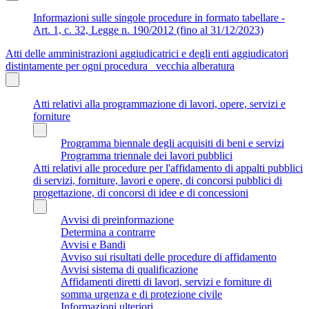
Informazioni sulle singole procedure in formato tabellare -
Art. 1, c. 32, Legge n. 190/2012 (fino al 31/12/2023)
Atti delle amministrazioni aggiudicatrici e degli enti aggiudicatori
distintamente per ogni procedura_ vecchia alberatura
Atti relativi alla programmazione di lavori, opere, servizi e
forniture
Programma biennale degli acquisiti di beni e servizi
Programma triennale dei lavori pubblici
Atti relativi alle procedure per l'affidamento di appalti pubblici
di servizi, forniture, lavori e opere, di concorsi pubblici di
progettazione, di concorsi di idee e di concessioni
Avvisi di preinformazione
Determina a contrarre
Avvisi e Bandi
Avviso sui risultati delle procedure di affidamento
Avvisi sistema di qualificazione
Affidamenti diretti di lavori, servizi e forniture di
somma urgenza e di protezione civile
Informazioni ulteriori