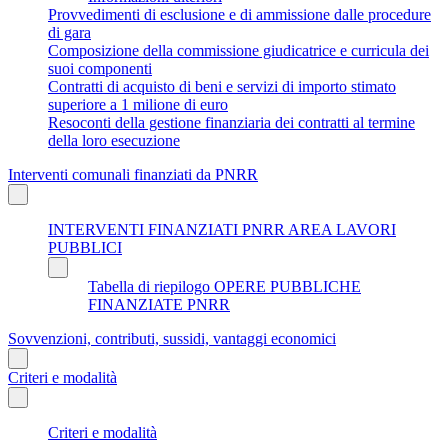
Provvedimenti di esclusione e di ammissione dalle procedure
di gara
Composizione della commissione giudicatrice e curricula dei
suoi componenti
Contratti di acquisto di beni e servizi di importo stimato
superiore a 1 milione di euro
Resoconti della gestione finanziaria dei contratti al termine
della loro esecuzione
Interventi comunali finanziati da PNRR
INTERVENTI FINANZIATI PNRR AREA LAVORI
PUBBLICI
Tabella di riepilogo OPERE PUBBLICHE
FINANZIATE PNRR
Sovvenzioni, contributi, sussidi, vantaggi economici
Criteri e modalità
Criteri e modalità