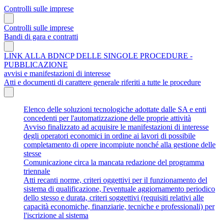
Controlli sulle imprese
Controlli sulle imprese
Bandi di gara e contratti
LINK ALLA BDNCP DELLE SINGOLE PROCEDURE -
PUBBLICAZIONE
avvisi e manifestazioni di interesse
Atti e documenti di carattere generale riferiti a tutte le procedure
Elenco delle soluzioni tecnologiche adottate dalle SA e enti
concedenti per l'automatizzazione delle proprie attività
Avviso finalizzato ad acquisire le manifestazioni di interesse
degli operatori economici in ordine ai lavori di possibile
completamento di opere incompiute nonché alla gestione delle
stesse
Comunicazione circa la mancata redazione del programma
triennale
Atti recanti norme, criteri oggettivi per il funzionamento del
sistema di qualificazione, l'eventuale aggiornamento periodico
dello stesso e durata, criteri soggettivi (requisiti relativi alle
capacità economiche, finanziarie, tecniche e professionali) per
l'iscrizione al sistema