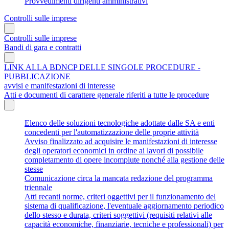
Provvedimenti dirigenti amministrativi
Controlli sulle imprese
Controlli sulle imprese
Bandi di gara e contratti
LINK ALLA BDNCP DELLE SINGOLE PROCEDURE -
PUBBLICAZIONE
avvisi e manifestazioni di interesse
Atti e documenti di carattere generale riferiti a tutte le procedure
Elenco delle soluzioni tecnologiche adottate dalle SA e enti
concedenti per l'automatizzazione delle proprie attività
Avviso finalizzato ad acquisire le manifestazioni di interesse
degli operatori economici in ordine ai lavori di possibile
completamento di opere incompiute nonché alla gestione delle
stesse
Comunicazione circa la mancata redazione del programma
triennale
Atti recanti norme, criteri oggettivi per il funzionamento del
sistema di qualificazione, l'eventuale aggiornamento periodico
dello stesso e durata, criteri soggettivi (requisiti relativi alle
capacità economiche, finanziarie, tecniche e professionali) per