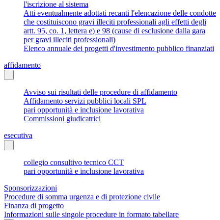
l'iscrizione al sistema
Atti eventualmente adottati recanti l'elencazione delle condotte
che costituiscono gravi illeciti professionali agli effetti degli
artt. 95, co. 1, lettera e) e 98 (cause di esclusione dalla gara
per gravi illeciti professionali)
Elenco annuale dei progetti d'investimento pubblico finanziati
affidamento
Avviso sui risultati delle procedure di affidamento
Affidamento servizi pubblici locali SPL
pari opportunità e inclusione lavorativa
Commissioni giudicatrici
esecutiva
collegio consultivo tecnico CCT
pari opportunità e inclusione lavorativa
Sponsorizzazioni
Procedure di somma urgenza e di protezione civile
Finanza di progetto
Informazioni sulle singole procedure in formato tabellare