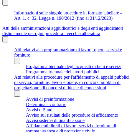
Informazioni sulle singole procedure in formato tabellare -
Art. 1, c. 32, Legge n. 190/2012 (fino al 31/12/2023)
Atti delle amministrazioni aggiudicatrici e degli enti aggiudicatori
distintamente per ogni procedura_ vecchia alberatura
Atti relativi alla programmazione di lavori, opere, servizi e
forniture
Programma biennale degli acquisiti di beni e servizi
Programma triennale dei lavori pubblici
Atti relativi alle procedure per l'affidamento di appalti pubblici
di servizi, forniture, lavori e opere, di concorsi pubblici di
progettazione, di concorsi di idee e di concessioni
Avvisi di preinformazione
Determina a contrarre
Avvisi e Bandi
Avviso sui risultati delle procedure di affidamento
Avvisi sistema di qualificazione
Affidamenti diretti di lavori, servizi e forniture di
somma urgenza e di protezione civile