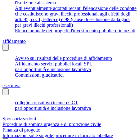
l'iscrizione al sistema
Atti eventualmente adottati recanti l'elencazione delle condotte
che costituiscono gravi illeciti professionali agli effetti degli
artt. 95, co. 1, lettera e) e 98 (cause di esclusione dalla gara
per gravi illeciti professionali)
Elenco annuale dei progetti d'investimento pubblico finanziati
affidamento
Avviso sui risultati delle procedure di affidamento
Affidamento servizi pubblici locali SPL
pari opportunità e inclusione lavorativa
Commissioni giudicatrici
esecutiva
collegio consultivo tecnico CCT
pari opportunità e inclusione lavorativa
Sponsorizzazioni
Procedure di somma urgenza e di protezione civile
Finanza di progetto
Informazioni sulle singole procedure in formato tabellare