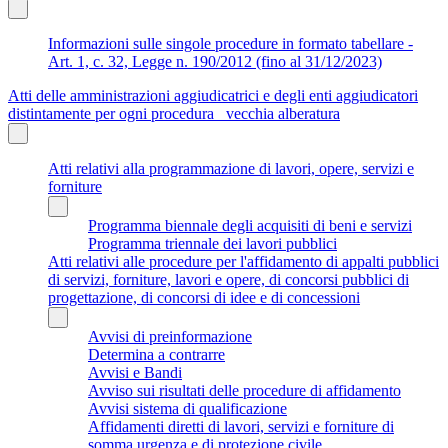
Informazioni sulle singole procedure in formato tabellare -
Art. 1, c. 32, Legge n. 190/2012 (fino al 31/12/2023)
Atti delle amministrazioni aggiudicatrici e degli enti aggiudicatori
distintamente per ogni procedura_ vecchia alberatura
Atti relativi alla programmazione di lavori, opere, servizi e
forniture
Programma biennale degli acquisiti di beni e servizi
Programma triennale dei lavori pubblici
Atti relativi alle procedure per l'affidamento di appalti pubblici
di servizi, forniture, lavori e opere, di concorsi pubblici di
progettazione, di concorsi di idee e di concessioni
Avvisi di preinformazione
Determina a contrarre
Avvisi e Bandi
Avviso sui risultati delle procedure di affidamento
Avvisi sistema di qualificazione
Affidamenti diretti di lavori, servizi e forniture di
somma urgenza e di protezione civile