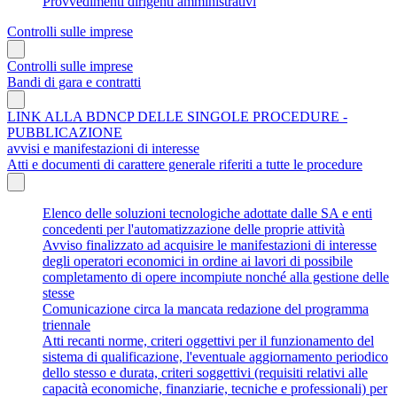
Provvedimenti dirigenti amministrativi
Controlli sulle imprese
Controlli sulle imprese
Bandi di gara e contratti
LINK ALLA BDNCP DELLE SINGOLE PROCEDURE -
PUBBLICAZIONE
avvisi e manifestazioni di interesse
Atti e documenti di carattere generale riferiti a tutte le procedure
Elenco delle soluzioni tecnologiche adottate dalle SA e enti
concedenti per l'automatizzazione delle proprie attività
Avviso finalizzato ad acquisire le manifestazioni di interesse
degli operatori economici in ordine ai lavori di possibile
completamento di opere incompiute nonché alla gestione delle
stesse
Comunicazione circa la mancata redazione del programma
triennale
Atti recanti norme, criteri oggettivi per il funzionamento del
sistema di qualificazione, l'eventuale aggiornamento periodico
dello stesso e durata, criteri soggettivi (requisiti relativi alle
capacità economiche, finanziarie, tecniche e professionali) per