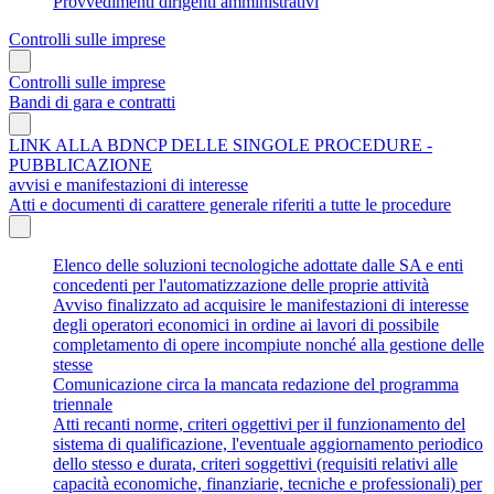
Provvedimenti dirigenti amministrativi
Controlli sulle imprese
Controlli sulle imprese
Bandi di gara e contratti
LINK ALLA BDNCP DELLE SINGOLE PROCEDURE -
PUBBLICAZIONE
avvisi e manifestazioni di interesse
Atti e documenti di carattere generale riferiti a tutte le procedure
Elenco delle soluzioni tecnologiche adottate dalle SA e enti
concedenti per l'automatizzazione delle proprie attività
Avviso finalizzato ad acquisire le manifestazioni di interesse
degli operatori economici in ordine ai lavori di possibile
completamento di opere incompiute nonché alla gestione delle
stesse
Comunicazione circa la mancata redazione del programma
triennale
Atti recanti norme, criteri oggettivi per il funzionamento del
sistema di qualificazione, l'eventuale aggiornamento periodico
dello stesso e durata, criteri soggettivi (requisiti relativi alle
capacità economiche, finanziarie, tecniche e professionali) per