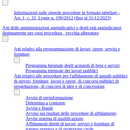
Informazioni sulle singole procedure in formato tabellare -
Art. 1, c. 32, Legge n. 190/2012 (fino al 31/12/2023)
Atti delle amministrazioni aggiudicatrici e degli enti aggiudicatori
distintamente per ogni procedura_ vecchia alberatura
Atti relativi alla programmazione di lavori, opere, servizi e
forniture
Programma biennale degli acquisiti di beni e servizi
Programma triennale dei lavori pubblici
Atti relativi alle procedure per l'affidamento di appalti pubblici
di servizi, forniture, lavori e opere, di concorsi pubblici di
progettazione, di concorsi di idee e di concessioni
Avvisi di preinformazione
Determina a contrarre
Avvisi e Bandi
Avviso sui risultati delle procedure di affidamento
Avvisi sistema di qualificazione
Affidamenti diretti di lavori, servizi e forniture di
somma urgenza e di protezione civile