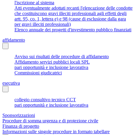
l'iscrizione al sistema
Atti eventualmente adottati recanti l'elencazione delle condotte
che costituiscono gravi illeciti professionali agli effetti degli
artt. 95, co. 1, lettera e) e 98 (cause di esclusione dalla gara
per gravi illeciti professionali)
Elenco annuale dei progetti d'investimento pubblico finanziati
affidamento
Avviso sui risultati delle procedure di affidamento
Affidamento servizi pubblici locali SPL
pari opportunità e inclusione lavorativa
Commissioni giudicatrici
esecutiva
collegio consultivo tecnico CCT
pari opportunità e inclusione lavorativa
Sponsorizzazioni
Procedure di somma urgenza e di protezione civile
Finanza di progetto
Informazioni sulle singole procedure in formato tabellare