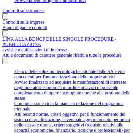
Provvedimenti dirigenti amministrativi
Controlli sulle imprese
Controlli sulle imprese
Bandi di gara e contratti
LINK ALLA BDNCP DELLE SINGOLE PROCEDURE -
PUBBLICAZIONE
avvisi e manifestazioni di interesse
Atti e documenti di carattere generale riferiti a tutte le procedure
Elenco delle soluzioni tecnologiche adottate dalle SA e enti
concedenti per l'automatizzazione delle proprie attività
Avviso finalizzato ad acquisire le manifestazioni di interesse
degli operatori economici in ordine ai lavori di possibile
completamento di opere incompiute nonché alla gestione delle
stesse
Comunicazione circa la mancata redazione del programma
triennale
Atti recanti norme, criteri oggettivi per il funzionamento del
sistema di qualificazione, l'eventuale aggiornamento periodico
dello stesso e durata, criteri soggettivi (requisiti relativi alle
capacità economiche, finanziarie, tecniche e professionali) per