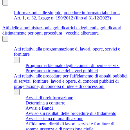
Informazioni sulle singole procedure in formato tabellare -
Art. 1, c. 32, Legge n. 190/2012 (fino al 31/12/2023)
Atti delle amministrazioni aggiudicatrici e degli enti aggiudicatori
distintamente per ogni procedura_ vecchia alberatura
Atti relativi alla programmazione di lavori, opere, servizi e
forniture
Programma biennale degli acquisiti di beni e servizi
Programma triennale dei lavori pubblici
Atti relativi alle procedure per l'affidamento di appalti pubblici
di servizi, forniture, lavori e opere, di concorsi pubblici di
progettazione, di concorsi di idee e di concessioni
Avvisi di preinformazione
Determina a contrarre
Avvisi e Bandi
Avviso sui risultati delle procedure di affidamento
Avvisi sistema di qualificazione
Affidamenti diretti di lavori, servizi e forniture di
somma urgenza e di protezione civile