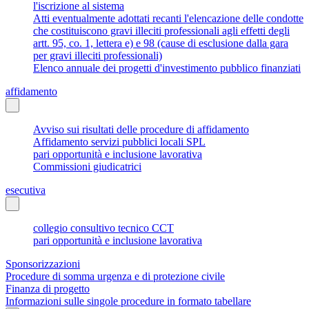
l'iscrizione al sistema
Atti eventualmente adottati recanti l'elencazione delle condotte
che costituiscono gravi illeciti professionali agli effetti degli
artt. 95, co. 1, lettera e) e 98 (cause di esclusione dalla gara
per gravi illeciti professionali)
Elenco annuale dei progetti d'investimento pubblico finanziati
affidamento
Avviso sui risultati delle procedure di affidamento
Affidamento servizi pubblici locali SPL
pari opportunità e inclusione lavorativa
Commissioni giudicatrici
esecutiva
collegio consultivo tecnico CCT
pari opportunità e inclusione lavorativa
Sponsorizzazioni
Procedure di somma urgenza e di protezione civile
Finanza di progetto
Informazioni sulle singole procedure in formato tabellare