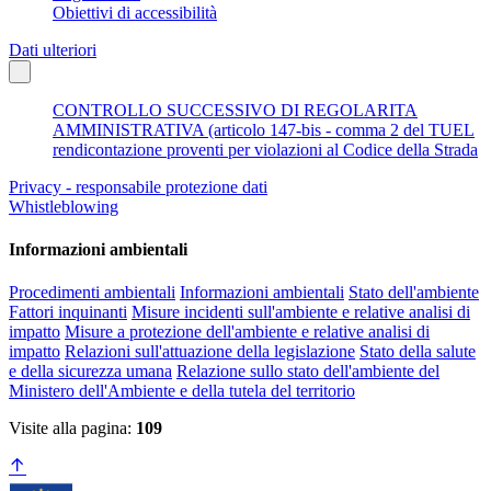
Obiettivi di accessibilità
Dati ulteriori
CONTROLLO SUCCESSIVO DI REGOLARITA
AMMINISTRATIVA (articolo 147-bis - comma 2 del TUEL
rendicontazione proventi per violazioni al Codice della Strada
Privacy - responsabile protezione dati
Whistleblowing
Informazioni ambientali
Procedimenti ambientali
Informazioni ambientali
Stato dell'ambiente
Fattori inquinanti
Misure incidenti sull'ambiente e relative analisi di
impatto
Misure a protezione dell'ambiente e relative analisi di
impatto
Relazioni sull'attuazione della legislazione
Stato della salute
e della sicurezza umana
Relazione sullo stato dell'ambiente del
Ministero dell'Ambiente e della tutela del territorio
Visite alla pagina:
109