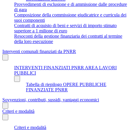
Provvedimenti di esclusione e di ammissione dalle procedure
di gara
Composizione della commissione giudicatrice e curricula dei
suoi componenti
Contratti di acquisto di beni e servizi di importo stimato
superiore a 1 milione di euro
Resoconti della gestione finanziaria dei contratti al termine
della loro esecuzione
Interventi comunali finanziati da PNRR
INTERVENTI FINANZIATI PNRR AREA LAVORI
PUBBLICI
Tabella di riepilogo OPERE PUBBLICHE
FINANZIATE PNRR
Sovvenzioni, contributi, sussidi, vantaggi economici
Criteri e modalità
Criteri e modalità