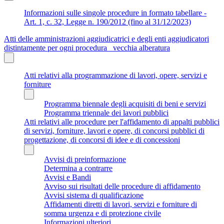
Informazioni sulle singole procedure in formato tabellare -
Art. 1, c. 32, Legge n. 190/2012 (fino al 31/12/2023)
Atti delle amministrazioni aggiudicatrici e degli enti aggiudicatori
distintamente per ogni procedura_ vecchia alberatura
Atti relativi alla programmazione di lavori, opere, servizi e
forniture
Programma biennale degli acquisiti di beni e servizi
Programma triennale dei lavori pubblici
Atti relativi alle procedure per l'affidamento di appalti pubblici
di servizi, forniture, lavori e opere, di concorsi pubblici di
progettazione, di concorsi di idee e di concessioni
Avvisi di preinformazione
Determina a contrarre
Avvisi e Bandi
Avviso sui risultati delle procedure di affidamento
Avvisi sistema di qualificazione
Affidamenti diretti di lavori, servizi e forniture di
somma urgenza e di protezione civile
Informazioni ulteriori