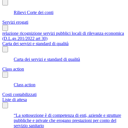
Rilievi Corte dei conti
Servizi erogati
relazione ricognizione servizi pubblici locali di rilevanza economica
(D.L.gs 201/2022 art 30)
Carta dei servizi e standard di qualità
Carta dei servizi e standard di qualità
Class action
Class action
Costi contabilizzati
Liste di attesa
“La sottosezione è di competenza di enti, aziende e strutture
pubbliche e private che erogano prestazioni per conto del
servizio sanitario