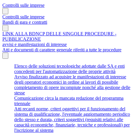
Controlli sulle imprese
Controlli sulle imprese
Bandi di gara e contratti
LINK ALLA BDNCP DELLE SINGOLE PROCEDURE -
PUBBLICAZIONE
avvisi e manifestazioni di interesse
Atti e documenti di carattere generale riferiti a tutte le procedure
Elenco delle soluzioni tecnologiche adottate dalle SA e enti
concedenti per l'automatizzazione delle proprie attività
Avviso finalizzato ad acquisire le manifestazioni di interesse
degli operatori economici in ordine ai lavori di possibile
completamento di opere incompiute nonché alla gestione delle
stesse
Comunicazione circa la mancata redazione del programma
triennale
Atti recanti norme, criteri oggettivi per il funzionamento del
sistema di qualificazione, l'eventuale aggiornamento periodico
dello stesso e durata, criteri soggettivi (requisiti relativi alle
capacità economiche, finanziarie, tecniche e professionali) per
l'iscrizione al sistema