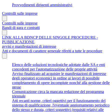
Provvedimenti dirigenti amministrativi
Controlli sulle imprese
Controlli sulle imprese
Bandi di gara e contratti
LINK ALLA BDNCP DELLE SINGOLE PROCEDURE -
PUBBLICAZIONE
avvisi e manifestazioni di interesse
Atti e documenti di carattere generale riferiti a tutte le procedure
Elenco delle soluzioni tecnologiche adottate dalle SA e enti
concedenti per l'automatizzazione delle proprie attività
Avviso finalizzato ad acquisire le manifestazioni di interesse
degli operatori economici in ordine ai lavori di possibile
completamento di opere incompiute nonché alla gestione delle
stesse
Comunicazione circa la mancata redazione del programma
triennale
Atti recanti norme, criteri oggettivi per il funzionamento del
sistema di qualificazione, l'eventuale aggiornamento periodico
dello stesso e durata, criteri soggettivi (requisiti relativi alle