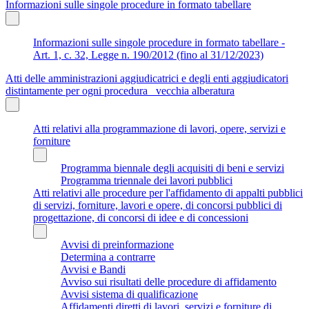
Informazioni sulle singole procedure in formato tabellare
Informazioni sulle singole procedure in formato tabellare -
Art. 1, c. 32, Legge n. 190/2012 (fino al 31/12/2023)
Atti delle amministrazioni aggiudicatrici e degli enti aggiudicatori
distintamente per ogni procedura_ vecchia alberatura
Atti relativi alla programmazione di lavori, opere, servizi e
forniture
Programma biennale degli acquisiti di beni e servizi
Programma triennale dei lavori pubblici
Atti relativi alle procedure per l'affidamento di appalti pubblici
di servizi, forniture, lavori e opere, di concorsi pubblici di
progettazione, di concorsi di idee e di concessioni
Avvisi di preinformazione
Determina a contrarre
Avvisi e Bandi
Avviso sui risultati delle procedure di affidamento
Avvisi sistema di qualificazione
Affidamenti diretti di lavori, servizi e forniture di