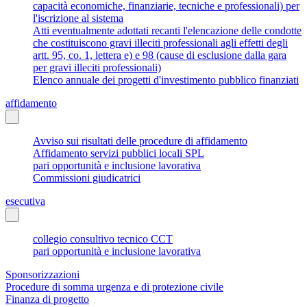
capacità economiche, finanziarie, tecniche e professionali) per
l'iscrizione al sistema
Atti eventualmente adottati recanti l'elencazione delle condotte
che costituiscono gravi illeciti professionali agli effetti degli
artt. 95, co. 1, lettera e) e 98 (cause di esclusione dalla gara
per gravi illeciti professionali)
Elenco annuale dei progetti d'investimento pubblico finanziati
affidamento
Avviso sui risultati delle procedure di affidamento
Affidamento servizi pubblici locali SPL
pari opportunità e inclusione lavorativa
Commissioni giudicatrici
esecutiva
collegio consultivo tecnico CCT
pari opportunità e inclusione lavorativa
Sponsorizzazioni
Procedure di somma urgenza e di protezione civile
Finanza di progetto