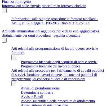
Finanza di progetto
Informazioni sulle singole procedure in formato tabellare
Informazioni sulle singole procedure in formato tabellare -
Art. 1, c. 32, Legge n. 190/2012 (fino al 31/12/2023)
Atti delle amministrazioni aggiudicatrici e degli enti aggiudicatori
distintamente per ogni procedura_ vecchia alberatura
Atti relativi alla programmazione di lavori, opere, servizi e
forniture
Programma biennale degli acquisiti di beni e servizi
Programma triennale dei lavori pubblici
Atti relativi alle procedure per l'affidamento di appalti pubblici
di servizi, forniture, lavori e opere, di concorsi pubblici di
progettazione, di concorsi di idee e di concessioni
Avvisi di preinformazione
Determina a contrarre
Avvisi e Bandi
Avviso sui risultati delle procedure di affidamento
Avvisi sistema di qualificazione