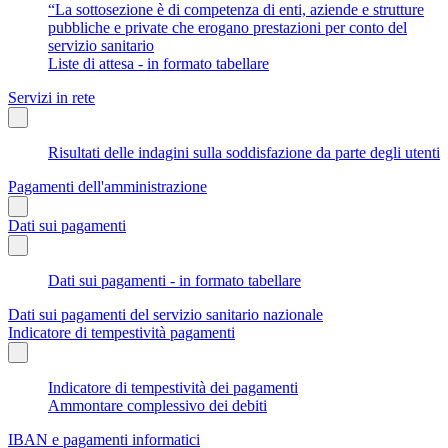
“La sottosezione è di competenza di enti, aziende e strutture
pubbliche e private che erogano prestazioni per conto del
servizio sanitario
Liste di attesa - in formato tabellare
Servizi in rete
Risultati delle indagini sulla soddisfazione da parte degli utenti
Pagamenti dell'amministrazione
Dati sui pagamenti
Dati sui pagamenti - in formato tabellare
Dati sui pagamenti del servizio sanitario nazionale
Indicatore di tempestività pagamenti
Indicatore di tempestività dei pagamenti
Ammontare complessivo dei debiti
IBAN e pagamenti informatici