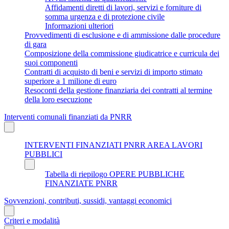
Affidamenti diretti di lavori, servizi e forniture di
somma urgenza e di protezione civile
Informazioni ulteriori
Provvedimenti di esclusione e di ammissione dalle procedure
di gara
Composizione della commissione giudicatrice e curricula dei
suoi componenti
Contratti di acquisto di beni e servizi di importo stimato
superiore a 1 milione di euro
Resoconti della gestione finanziaria dei contratti al termine
della loro esecuzione
Interventi comunali finanziati da PNRR
INTERVENTI FINANZIATI PNRR AREA LAVORI
PUBBLICI
Tabella di riepilogo OPERE PUBBLICHE
FINANZIATE PNRR
Sovvenzioni, contributi, sussidi, vantaggi economici
Criteri e modalità