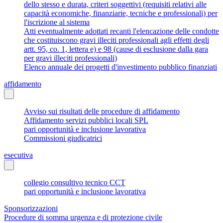
dello stesso e durata, criteri soggettivi (requisiti relativi alle
capacità economiche, finanziarie, tecniche e professionali) per
l'iscrizione al sistema
Atti eventualmente adottati recanti l'elencazione delle condotte
che costituiscono gravi illeciti professionali agli effetti degli
artt. 95, co. 1, lettera e) e 98 (cause di esclusione dalla gara
per gravi illeciti professionali)
Elenco annuale dei progetti d'investimento pubblico finanziati
affidamento
Avviso sui risultati delle procedure di affidamento
Affidamento servizi pubblici locali SPL
pari opportunità e inclusione lavorativa
Commissioni giudicatrici
esecutiva
collegio consultivo tecnico CCT
pari opportunità e inclusione lavorativa
Sponsorizzazioni
Procedure di somma urgenza e di protezione civile