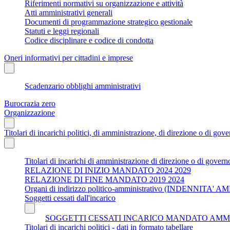
Riferimenti normativi su organizzazione e attività
Atti amministrativi generali
Documenti di programmazione strategico gestionale
Statuti e leggi regionali
Codice disciplinare e codice di condotta
Oneri informativi per cittadini e imprese
Scadenzario obblighi amministrativi
Burocrazia zero
Organizzazione
Titolari di incarichi politici, di amministrazione, di direzione o di gov
Titolari di incarichi di amministrazione di direzione o di govern
RELAZIONE DI INIZIO MANDATO 2024 2029
RELAZIONE DI FINE MANDATO 2019 2024
Organi di indirizzo politico-amministrativo (INDENNI
Soggetti cessati dall'incarico
SOGGETTI CESSATI INCARICO MANDATO AMMINISTR
Titolari di incarichi politici - dati in formato tabellare