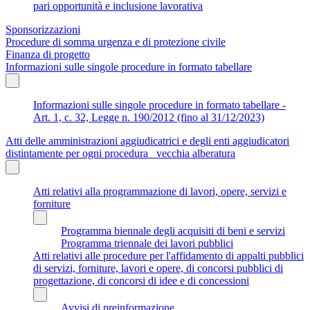
pari opportunità e inclusione lavorativa
Sponsorizzazioni
Procedure di somma urgenza e di protezione civile
Finanza di progetto
Informazioni sulle singole procedure in formato tabellare
Informazioni sulle singole procedure in formato tabellare -
Art. 1, c. 32, Legge n. 190/2012 (fino al 31/12/2023)
Atti delle amministrazioni aggiudicatrici e degli enti aggiudicatori
distintamente per ogni procedura_ vecchia alberatura
Atti relativi alla programmazione di lavori, opere, servizi e
forniture
Programma biennale degli acquisiti di beni e servizi
Programma triennale dei lavori pubblici
Atti relativi alle procedure per l'affidamento di appalti pubblici
di servizi, forniture, lavori e opere, di concorsi pubblici di
progettazione, di concorsi di idee e di concessioni
Avvisi di preinformazione