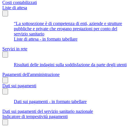
Costi contabilizzati
Liste di attesa
“La sottosezione è di competenza di enti, aziende e strutture
pubbliche e private che erogano prestazioni per conto del
servizio sanitario
Liste di attesa - in formato tabellare
Servizi in rete
Risultati delle indagini sulla soddisfazione da parte degli utenti
Pagamenti dell'amministrazione
Dati sui pagamenti
Dati sui pagamenti - in formato tabellare
Dati sui pagamenti del servizio sanitario nazionale
Indicatore di tempestività pagamenti