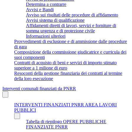
Determina a contrarre
Avvisi e Bandi
Avviso sui risultati delle procedure di affidamento
Avvisi sistema di qualificazione
Affidamenti diretti di lavori, servizi e forniture di
somma urgenza e di protezione civile
Informazioni ulteriori
Provvedimenti di esclusione e di ammissione dalle procedure
di gara
Composizione della commissione giudicatrice e curricula dei
suoi componenti
Contratti di acquisto di beni e servizi di importo stimato
superiore a 1 milione di euro
Resoconti della gestione finanziaria dei contratti al termine
della loro esecuzione
Interventi comunali finanziati da PNRR
INTERVENTI FINANZIATI PNRR AREA LAVORI
PUBBLICI
Tabella di riepilogo OPERE PUBBLICHE
FINANZIATE PNRR