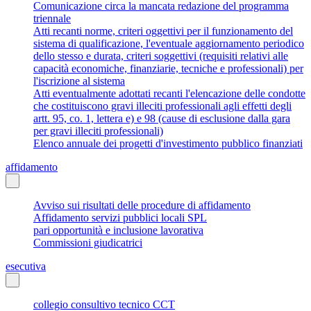
Comunicazione circa la mancata redazione del programma
triennale
Atti recanti norme, criteri oggettivi per il funzionamento del
sistema di qualificazione, l'eventuale aggiornamento periodico
dello stesso e durata, criteri soggettivi (requisiti relativi alle
capacità economiche, finanziarie, tecniche e professionali) per
l'iscrizione al sistema
Atti eventualmente adottati recanti l'elencazione delle condotte
che costituiscono gravi illeciti professionali agli effetti degli
artt. 95, co. 1, lettera e) e 98 (cause di esclusione dalla gara
per gravi illeciti professionali)
Elenco annuale dei progetti d'investimento pubblico finanziati
affidamento
Avviso sui risultati delle procedure di affidamento
Affidamento servizi pubblici locali SPL
pari opportunità e inclusione lavorativa
Commissioni giudicatrici
esecutiva
collegio consultivo tecnico CCT