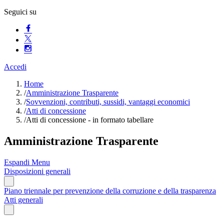
Seguici su
Accedi
Home
/
Amministrazione Trasparente
/
Sovvenzioni, contributi, sussidi, vantaggi economici
/
Atti di concessione
/
Atti di concessione - in formato tabellare
Amministrazione Trasparente
Espandi Menu
Disposizioni generali
Piano triennale per prevenzione della corruzione e della trasparenza
Atti generali