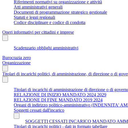
Riferimenti normativi su organizzazione e attività
Atti amministrativi generali
Documenti di programmazione strategico gestionale
Statuti e leggi regionali
Codice disciplinare e codice di condotta
Oneri informativi per cittadini e imprese
Scadenzario obblighi amministrativi
Burocrazia zero
Organizzazione
Titolari di incarichi politici, di amministrazione, di direzione o di gov
Titolari di incarichi di amministrazione di direzione o di govern
RELAZIONE DI INIZIO MANDATO 2024 2029
RELAZIONE DI FINE MANDATO 2019 2024
Organi di indirizzo politico-amministrativo (INDENNI
Soggetti cessati dall'incarico
SOGGETTI CESSATI INCARICO MANDATO AMMINISTR
Titolari di incarichi politici - dati in formato tabellare