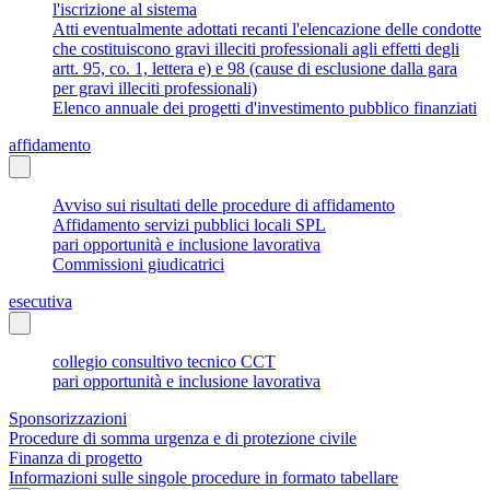
l'iscrizione al sistema
Atti eventualmente adottati recanti l'elencazione delle condotte
che costituiscono gravi illeciti professionali agli effetti degli
artt. 95, co. 1, lettera e) e 98 (cause di esclusione dalla gara
per gravi illeciti professionali)
Elenco annuale dei progetti d'investimento pubblico finanziati
affidamento
Avviso sui risultati delle procedure di affidamento
Affidamento servizi pubblici locali SPL
pari opportunità e inclusione lavorativa
Commissioni giudicatrici
esecutiva
collegio consultivo tecnico CCT
pari opportunità e inclusione lavorativa
Sponsorizzazioni
Procedure di somma urgenza e di protezione civile
Finanza di progetto
Informazioni sulle singole procedure in formato tabellare