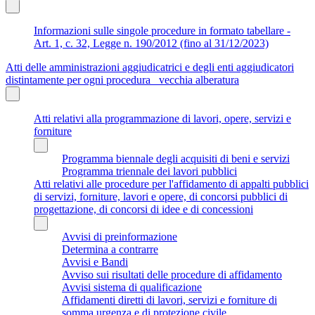
Informazioni sulle singole procedure in formato tabellare -
Art. 1, c. 32, Legge n. 190/2012 (fino al 31/12/2023)
Atti delle amministrazioni aggiudicatrici e degli enti aggiudicatori
distintamente per ogni procedura_ vecchia alberatura
Atti relativi alla programmazione di lavori, opere, servizi e
forniture
Programma biennale degli acquisiti di beni e servizi
Programma triennale dei lavori pubblici
Atti relativi alle procedure per l'affidamento di appalti pubblici
di servizi, forniture, lavori e opere, di concorsi pubblici di
progettazione, di concorsi di idee e di concessioni
Avvisi di preinformazione
Determina a contrarre
Avvisi e Bandi
Avviso sui risultati delle procedure di affidamento
Avvisi sistema di qualificazione
Affidamenti diretti di lavori, servizi e forniture di
somma urgenza e di protezione civile