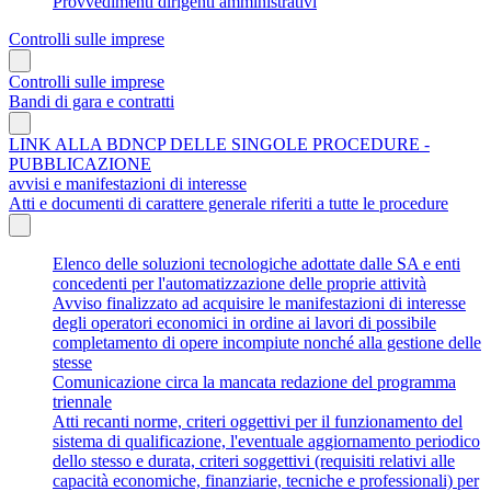
Provvedimenti dirigenti amministrativi
Controlli sulle imprese
Controlli sulle imprese
Bandi di gara e contratti
LINK ALLA BDNCP DELLE SINGOLE PROCEDURE -
PUBBLICAZIONE
avvisi e manifestazioni di interesse
Atti e documenti di carattere generale riferiti a tutte le procedure
Elenco delle soluzioni tecnologiche adottate dalle SA e enti
concedenti per l'automatizzazione delle proprie attività
Avviso finalizzato ad acquisire le manifestazioni di interesse
degli operatori economici in ordine ai lavori di possibile
completamento di opere incompiute nonché alla gestione delle
stesse
Comunicazione circa la mancata redazione del programma
triennale
Atti recanti norme, criteri oggettivi per il funzionamento del
sistema di qualificazione, l'eventuale aggiornamento periodico
dello stesso e durata, criteri soggettivi (requisiti relativi alle
capacità economiche, finanziarie, tecniche e professionali) per