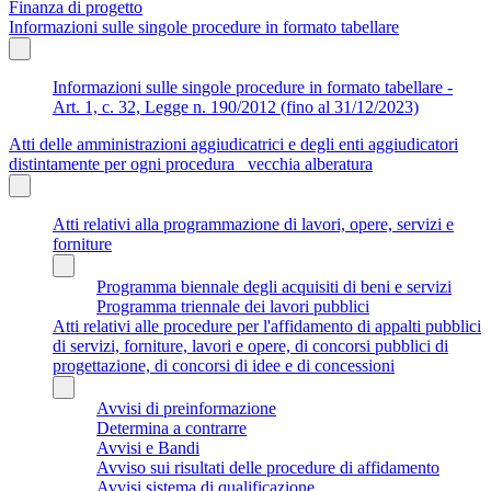
Finanza di progetto
Informazioni sulle singole procedure in formato tabellare
Informazioni sulle singole procedure in formato tabellare -
Art. 1, c. 32, Legge n. 190/2012 (fino al 31/12/2023)
Atti delle amministrazioni aggiudicatrici e degli enti aggiudicatori
distintamente per ogni procedura_ vecchia alberatura
Atti relativi alla programmazione di lavori, opere, servizi e
forniture
Programma biennale degli acquisiti di beni e servizi
Programma triennale dei lavori pubblici
Atti relativi alle procedure per l'affidamento di appalti pubblici
di servizi, forniture, lavori e opere, di concorsi pubblici di
progettazione, di concorsi di idee e di concessioni
Avvisi di preinformazione
Determina a contrarre
Avvisi e Bandi
Avviso sui risultati delle procedure di affidamento
Avvisi sistema di qualificazione