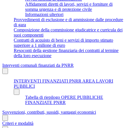
Affidamenti diretti di lavori, servizi e forniture di
somma urgenza e di protezione civile
Informazioni ulteriori
Provvedimenti di esclusione e di ammissione dalle procedure
di gara
Composizione della commissione giudicatrice e curricula dei
suoi componenti
Contratti di acquisto di beni e servizi di importo stimato
superiore a 1 milione di euro
Resoconti della gestione finanziaria dei contratti al termine
della loro esecuzione
Interventi comunali finanziati da PNRR
INTERVENTI FINANZIATI PNRR AREA LAVORI
PUBBLICI
Tabella di riepilogo OPERE PUBBLICHE
FINANZIATE PNRR
Sovvenzioni, contributi, sussidi, vantaggi economici
Criteri e modalità