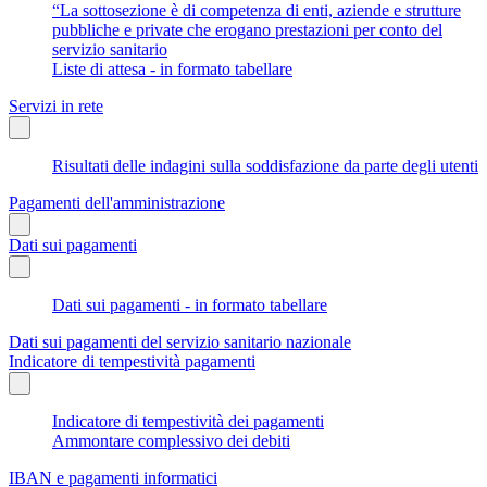
“La sottosezione è di competenza di enti, aziende e strutture
pubbliche e private che erogano prestazioni per conto del
servizio sanitario
Liste di attesa - in formato tabellare
Servizi in rete
Risultati delle indagini sulla soddisfazione da parte degli utenti
Pagamenti dell'amministrazione
Dati sui pagamenti
Dati sui pagamenti - in formato tabellare
Dati sui pagamenti del servizio sanitario nazionale
Indicatore di tempestività pagamenti
Indicatore di tempestività dei pagamenti
Ammontare complessivo dei debiti
IBAN e pagamenti informatici