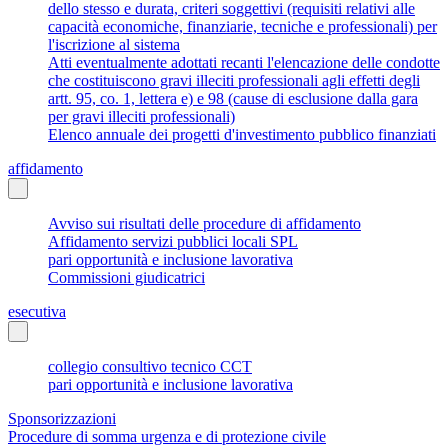
dello stesso e durata, criteri soggettivi (requisiti relativi alle
capacità economiche, finanziarie, tecniche e professionali) per
l'iscrizione al sistema
Atti eventualmente adottati recanti l'elencazione delle condotte
che costituiscono gravi illeciti professionali agli effetti degli
artt. 95, co. 1, lettera e) e 98 (cause di esclusione dalla gara
per gravi illeciti professionali)
Elenco annuale dei progetti d'investimento pubblico finanziati
affidamento
Avviso sui risultati delle procedure di affidamento
Affidamento servizi pubblici locali SPL
pari opportunità e inclusione lavorativa
Commissioni giudicatrici
esecutiva
collegio consultivo tecnico CCT
pari opportunità e inclusione lavorativa
Sponsorizzazioni
Procedure di somma urgenza e di protezione civile