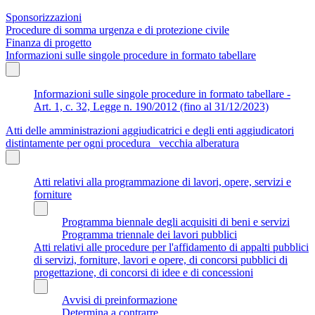
Sponsorizzazioni
Procedure di somma urgenza e di protezione civile
Finanza di progetto
Informazioni sulle singole procedure in formato tabellare
Informazioni sulle singole procedure in formato tabellare -
Art. 1, c. 32, Legge n. 190/2012 (fino al 31/12/2023)
Atti delle amministrazioni aggiudicatrici e degli enti aggiudicatori
distintamente per ogni procedura_ vecchia alberatura
Atti relativi alla programmazione di lavori, opere, servizi e
forniture
Programma biennale degli acquisiti di beni e servizi
Programma triennale dei lavori pubblici
Atti relativi alle procedure per l'affidamento di appalti pubblici
di servizi, forniture, lavori e opere, di concorsi pubblici di
progettazione, di concorsi di idee e di concessioni
Avvisi di preinformazione
Determina a contrarre