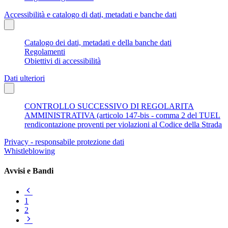
Accessibilità e catalogo di dati, metadati e banche dati
Catalogo dei dati, metadati e della banche dati
Regolamenti
Obiettivi di accessibilità
Dati ulteriori
CONTROLLO SUCCESSIVO DI REGOLARITA
AMMINISTRATIVA (articolo 147-bis - comma 2 del TUEL
rendicontazione proventi per violazioni al Codice della Strada
Privacy - responsabile protezione dati
Whistleblowing
Avvisi e Bandi
Pagina
precedente
1
2
Pagina
successiva