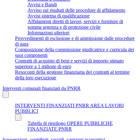
Avvisi e Bandi
Avviso sui risultati delle procedure di affidamento
Avvisi sistema di qualificazione
Affidamenti diretti di lavori, servizi e forniture di
somma urgenza e di protezione civile
Informazioni ulteriori
Provvedimenti di esclusione e di ammissione dalle procedure
di gara
Composizione della commissione giudicatrice e curricula dei
suoi componenti
Contratti di acquisto di beni e servizi di importo stimato
superiore a 1 milione di euro
Resoconti della gestione finanziaria dei contratti al termine
della loro esecuzione
Interventi comunali finanziati da PNRR
INTERVENTI FINANZIATI PNRR AREA LAVORI
PUBBLICI
Tabella di riepilogo OPERE PUBBLICHE
FINANZIATE PNRR
Sovvenzioni, contributi, sussidi, vantaggi economici