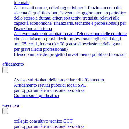
triennale
Atti recanti norme, criteri oggettivi per il funzionamento del
sistema di qualificazione, l'eventuale aggiornamento periodico
dello stesso e durata, criteri soggettivi (requisiti relativi alle
capacità economiche, finanziarie, tecniche e professionali) per
l'iscrizione al sistema
Atti eventualmente adottati recanti l'elencazione delle condotte
che costituiscono gravi illeciti professionali agli effetti degli
artt. 95, co. 1, lettera e) e 98 (cause di esclusione dalla gara
per gravi illeciti professionali)
Elenco annuale dei progetti d'investimento pubblico finanziati
affidamento
Avviso sui risultati delle procedure di affidamento
Affidamento servizi pubblici locali SPL
pari opportunità e inclusione lavorativa
Commissioni giudicatrici
esecutiva
collegio consultivo tecnico CCT
pari opportunità e inclusione lavorativa