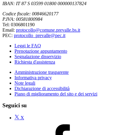
IBAN: IT 87 S 03599 01800 000000137824
Codice fiscale: 00846620177
P.IVA: 00581800984
Tel: 0306801190
Email:
protocollo@comune.prevalle.bs.it
PEC:
protocollo_prevalle@pec.it
Leggi le FAQ
Prenotazione appuntamento
Segnalazione disservizio
Richiesta d'assistenza
Amministrazione trasparente
Informativa privacy
Note legali
Dichiarazione di accessibilità
Piano di miglioramento del sito e dei servizi
Seguici su
X