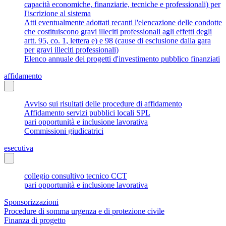
capacità economiche, finanziarie, tecniche e professionali) per
l'iscrizione al sistema
Atti eventualmente adottati recanti l'elencazione delle condotte
che costituiscono gravi illeciti professionali agli effetti degli
artt. 95, co. 1, lettera e) e 98 (cause di esclusione dalla gara
per gravi illeciti professionali)
Elenco annuale dei progetti d'investimento pubblico finanziati
affidamento
Avviso sui risultati delle procedure di affidamento
Affidamento servizi pubblici locali SPL
pari opportunità e inclusione lavorativa
Commissioni giudicatrici
esecutiva
collegio consultivo tecnico CCT
pari opportunità e inclusione lavorativa
Sponsorizzazioni
Procedure di somma urgenza e di protezione civile
Finanza di progetto