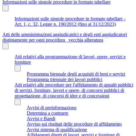
Informazioni sulle singole procedure in formato tabellare
Informazioni sulle singole procedure in formato tabellare -
Art. 1, c. 32, Legge n. 190/2012 (fino al 31/12/2023)
Atti delle amministrazioni aggiudicatrici e degli enti aggiudicatori
distintamente per ogni procedura_ vecchia alberatura
Atti relativi alla programmazione di lavori, opere, servizi e
forniture
Programma biennale degli acquisiti di beni e servizi
Programma triennale dei lavori pubblici
Atti relativi alle procedure per l'affidamento di appalti pubblici
di servizi, forniture, lavori e opere, di concorsi pubblici di
progettazione, di concorsi di idee e di concessioni
Avvisi di preinformazione
Determina a contrarre
Avvisi e Bandi
Avviso sui risultati delle procedure di affidamento
Avvisi sistema di qualificazione
Affidamenti diretti di lavori, servizi e forniture di