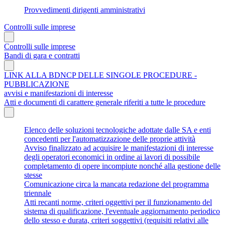
Provvedimenti dirigenti amministrativi
Controlli sulle imprese
Controlli sulle imprese
Bandi di gara e contratti
LINK ALLA BDNCP DELLE SINGOLE PROCEDURE -
PUBBLICAZIONE
avvisi e manifestazioni di interesse
Atti e documenti di carattere generale riferiti a tutte le procedure
Elenco delle soluzioni tecnologiche adottate dalle SA e enti
concedenti per l'automatizzazione delle proprie attività
Avviso finalizzato ad acquisire le manifestazioni di interesse
degli operatori economici in ordine ai lavori di possibile
completamento di opere incompiute nonché alla gestione delle
stesse
Comunicazione circa la mancata redazione del programma
triennale
Atti recanti norme, criteri oggettivi per il funzionamento del
sistema di qualificazione, l'eventuale aggiornamento periodico
dello stesso e durata, criteri soggettivi (requisiti relativi alle