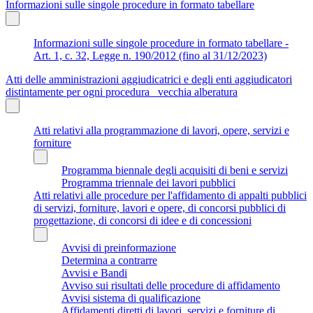
Informazioni sulle singole procedure in formato tabellare
Informazioni sulle singole procedure in formato tabellare -
Art. 1, c. 32, Legge n. 190/2012 (fino al 31/12/2023)
Atti delle amministrazioni aggiudicatrici e degli enti aggiudicatori
distintamente per ogni procedura_ vecchia alberatura
Atti relativi alla programmazione di lavori, opere, servizi e
forniture
Programma biennale degli acquisiti di beni e servizi
Programma triennale dei lavori pubblici
Atti relativi alle procedure per l'affidamento di appalti pubblici
di servizi, forniture, lavori e opere, di concorsi pubblici di
progettazione, di concorsi di idee e di concessioni
Avvisi di preinformazione
Determina a contrarre
Avvisi e Bandi
Avviso sui risultati delle procedure di affidamento
Avvisi sistema di qualificazione
Affidamenti diretti di lavori, servizi e forniture di