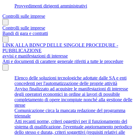
Provvedimenti dirigenti amministrativi
Controlli sulle imprese
Controlli sulle imprese
Bandi di gara e contratti
LINK ALLA BDNCP DELLE SINGOLE PROCEDURE -
PUBBLICAZIONE
avvisi e manifestazioni di interesse
Atti e documenti di carattere generale riferiti a tutte le procedure
Elenco delle soluzioni tecnologiche adottate dalle SA e enti
concedenti per l'automatizzazione delle proprie attività
Avviso finalizzato ad acquisire le manifestazioni di interesse
degli operatori economici in ordine ai lavori di possibile
completamento di opere incompiute nonché alla gestione delle
stesse
Comunicazione circa la mancata redazione del programma
triennale
Atti recanti norme, criteri oggettivi per il funzionamento del
sistema di qualificazione, l'eventuale aggiornamento periodico
dello stesso e durata, criteri soggettivi (requisiti relativi alle