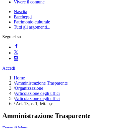
Vivere il comune
Nascita
Parcheggi
Patrimonio culturale
Tutti gli argomenti...
Seguici su
Accedi
Home
/
Amministrazione Trasparente
/
Organizzazione
/
Articolazione degli uffici
/
Articolazione degli uffici
/
Art. 13, c. 1, lett. b,c
Amministrazione Trasparente
Espandi Menu