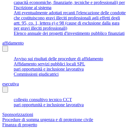
capacità economiche, finanziarie, tecniche e professionali) per
l'iscrizione al sistema
Atti eventualmente adottati recanti l'elencazione delle condotte
che costituiscono gravi illeciti professionali agli effetti degli
artt. 95, co. 1, lettera e) e 98 (cause di esclusione dalla gara
per gravi illeciti professionali)
Elenco annuale dei progetti d'investimento pubblico finanziati
affidamento
Avviso sui risultati delle procedure di affidamento
Affidamento servizi pubblici locali SPL
pari opportunità e inclusione lavorativa
Commissioni giudicatrici
esecutiva
collegio consultivo tecnico CCT
pari opportunità e inclusione lavorativa
Sponsorizzazioni
Procedure di somma urgenza e di protezione civile
Finanza di progetto