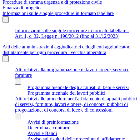
Procedure di somma urgenza e di protezione civile
Finanza di progetto
Informazioni sulle singole procedure in formato tabellare
Informazioni sulle singole procedure in formato tabellare -
Art. 1, c. 32, Legge n. 190/2012 (fino al 31/12/2023)
Atti delle amministrazioni aggiudicatrici e degli enti aggiudicatori
distintamente per ogni procedura_ vecchia alberatura
Atti relativi alla programmazione di lavori, opere, servizi e
forniture
Programma biennale degli acquisiti di beni e servizi
Programma triennale dei lavori pubblici
Atti relativi alle procedure per l'affidamento di appalti pubblici
di servizi, forniture, lavori e opere, di concorsi pubblici di
progettazione, di concorsi di idee e di concessioni
Avvisi di preinformazione
Determina a contrarre
Avvisi e Bandi
Avviso sui risultati delle procedure di affidamento