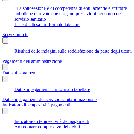
“La sottosezione è di competenza di enti, aziende e strutture
pubbliche e private che erogano prestazioni per conto del
servizio sanitario
Liste di attesa - in formato tabellare
Servizi in rete
Risultati delle indagini sulla soddisfazione da parte degli utenti
Pagamenti dell'amministrazione
Dati sui pagamenti
Dati sui pagamenti - in formato tabellare
Dati sui pagamenti del servizio sanitario nazionale
Indicatore di tempestività pagamenti
Indicatore di tempestività dei pagamenti
Ammontare complessivo dei debiti