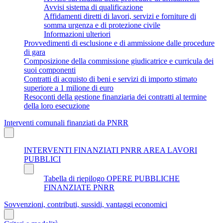
Avvisi sistema di qualificazione
Affidamenti diretti di lavori, servizi e forniture di
somma urgenza e di protezione civile
Informazioni ulteriori
Provvedimenti di esclusione e di ammissione dalle procedure
di gara
Composizione della commissione giudicatrice e curricula dei
suoi componenti
Contratti di acquisto di beni e servizi di importo stimato
superiore a 1 milione di euro
Resoconti della gestione finanziaria dei contratti al termine
della loro esecuzione
Interventi comunali finanziati da PNRR
INTERVENTI FINANZIATI PNRR AREA LAVORI
PUBBLICI
Tabella di riepilogo OPERE PUBBLICHE
FINANZIATE PNRR
Sovvenzioni, contributi, sussidi, vantaggi economici