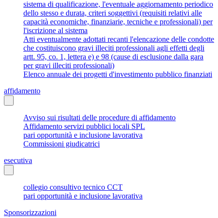
sistema di qualificazione, l'eventuale aggiornamento periodico
dello stesso e durata, criteri soggettivi (requisiti relativi alle
capacità economiche, finanziarie, tecniche e professionali) per
l'iscrizione al sistema
Atti eventualmente adottati recanti l'elencazione delle condotte
che costituiscono gravi illeciti professionali agli effetti degli
artt. 95, co. 1, lettera e) e 98 (cause di esclusione dalla gara
per gravi illeciti professionali)
Elenco annuale dei progetti d'investimento pubblico finanziati
affidamento
Avviso sui risultati delle procedure di affidamento
Affidamento servizi pubblici locali SPL
pari opportunità e inclusione lavorativa
Commissioni giudicatrici
esecutiva
collegio consultivo tecnico CCT
pari opportunità e inclusione lavorativa
Sponsorizzazioni