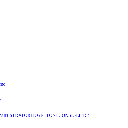
erno
o
TA' AMMINISTRATORI E GETTONI CONSIGLIERI)