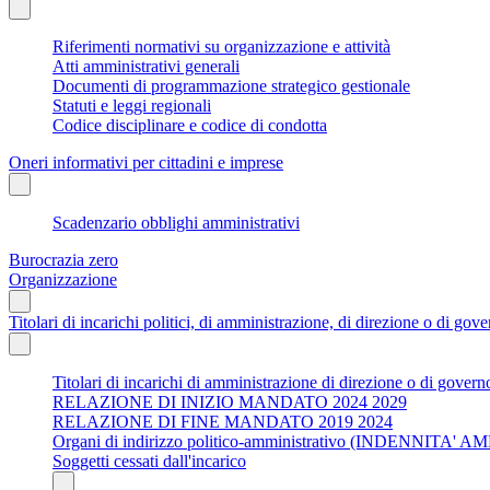
Riferimenti normativi su organizzazione e attività
Atti amministrativi generali
Documenti di programmazione strategico gestionale
Statuti e leggi regionali
Codice disciplinare e codice di condotta
Oneri informativi per cittadini e imprese
Scadenzario obblighi amministrativi
Burocrazia zero
Organizzazione
Titolari di incarichi politici, di amministrazione, di direzione o di gov
Titolari di incarichi di amministrazione di direzione o di govern
RELAZIONE DI INIZIO MANDATO 2024 2029
RELAZIONE DI FINE MANDATO 2019 2024
Organi di indirizzo politico-amministrativo (INDENNI
Soggetti cessati dall'incarico